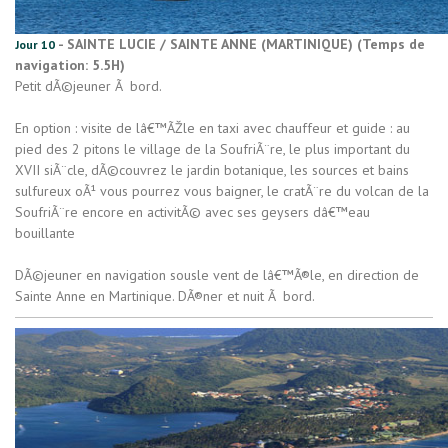
- SAINTE LUCIE / SAINTE ANNE (MARTINIQUE) (Temps de
Jour 10
navigation: 5.5H)
Petit dÃ©jeuner Ã bord.
En option : visite de lâ€™ÃŽle en taxi avec chauffeur et guide : au
pied des 2 pitons le village de la SoufriÃ¨re, le plus important du
XVII siÃ¨cle, dÃ©couvrez le jardin botanique, les sources et bains
sulfureux oÃ¹ vous pourrez vous baigner, le cratÃ¨re du volcan de la
SoufriÃ¨re encore en activitÃ© avec ses geysers dâ€™eau
bouillante
DÃ©jeuner en navigation sousle vent de lâ€™Ã®le, en direction de
Sainte Anne en Martinique. DÃ®ner et nuit Ã bord.