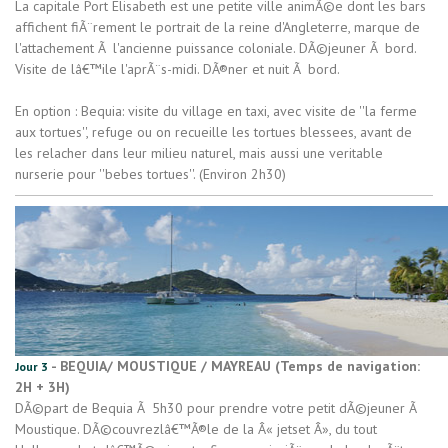
La capitale Port Elisabeth est une petite ville animÃ©e dont les bars
affichent fiÃ¨rement le portrait de la reine d'Angleterre, marque de
l'attachement Ã l'ancienne puissance coloniale. DÃ©jeuner Ã bord.
Visite de lâ€™ile l'aprÃ¨s-midi. DÃ®ner et nuit Ã bord.
En option : Bequia: visite du village en taxi, avec visite de ''la ferme
aux tortues'', refuge ou on recueille les tortues blessees, avant de
les relacher dans leur milieu naturel, mais aussi une veritable
nurserie pour ''bebes tortues''. (Environ 2h30)
- BEQUIA/ MOUSTIQUE / MAYREAU (Temps de navigation:
Jour 3
2H + 3H)
DÃ©part de Bequia Ã 5h30 pour prendre votre petit dÃ©jeuner Ã
Moustique. DÃ©couvrezlâ€™Ã®le de la Â« jetset Â», du tout