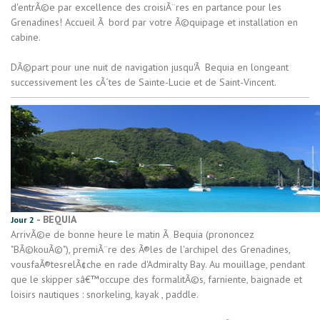
d'entrÃ©e par excellence des croisiÃ¨res en partance pour les
Grenadines! Accueil Ã bord par votre Ã©quipage et installation en
cabine.
DÃ©part pour une nuit de navigation jusqu'Ã Bequia en longeant
successivement les cÃ´tes de Sainte-Lucie et de Saint-Vincent.
- BEQUIA
Jour 2
ArrivÃ©e de bonne heure le matin Ã Bequia (prononcez
"BÃ©kouÃ©"), premiÃ¨re des Ã®les de l'archipel des Grenadines,
vousfaÃ®tesrelÃ¢che en rade d'Admiralty Bay. Au mouillage, pendant
que le skipper sâ€™occupe des formalitÃ©s, farniente, baignade et
loisirs nautiques : snorkeling, kayak , paddle.