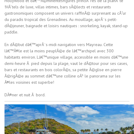
Hollywood et dâ€™Ã©minentesfigures princiÃ¨res de la planÃ¨te
!HÃ´tels de luxe, villas intimes, bars sÃ©lects et restaurants
gastronomiques composent un univers raffinÃ© surprenant au cÅ“ur
du paradis tropical des Grenadines. Au mouillage, aprÃ¨s petit-
dÃ©jeuner, baignade et loisirs nautiques : snorkeling, kayak, stand-up
paddle.
En dÃ©but dâ€™aprÃ¨s-midi navigation vers Mayreau. Cette
lâ€™Ã®le est la moins peuplÃ©e de lâ€™archipel avec 300
habitants environ. Lâ€™unique village, accessible en moins dâ€™une
demi-heure Ã pied depuis la plage, vaut le dÃ©tour pour ses cases,
bars et restaurants en bois colorÃ©s, sa petite Ã©glise en pierre
Ã©rigÃ©e au sommet dâ€™une colline oÃ¹ le panorama sur les
Ã®les voisines est superbe!
DÃ®ner et nuit Ã bord.