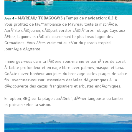
- MAYREAU/ TOBAGOCAYS (Temps de navigation: 0.5H)
Jour 4
Vous profitez de lâ€™ambiance de Mayreau toute la matinÃ©e.
AprÃ¨sle dÃ©jeuner, dÃ©part versles cÃ©lÃ¨bres Tobago Cays aux
Ã®lets, lagunes et rÃ©cifs couronnant le plus beau lagon des
Grenadines! Vous Ãªtes vraiment au cÅ“ur du paradis tropical.
JournÃ©e dÃ©tente.
Immergez-vous dans la fÃ©erie sous-marine es barriÃ¨res de corail,
Ã faible profondeur et en nage libre avec palmes, masque et tuba.
GoÃ»tez avec bonheur aux joies du bronzage surles plages de sable
fin . Aventurez-voussur lessentiers desÃ®les dÃ©sertiques Ã la
dÃ©couverte des cactus, frangipaniers et arbustes endÃ©miques.
En option, BBQ sur la plage : apÃ©ritif, dÃ®ner langouste ou lambis
et poisson selon la saison.