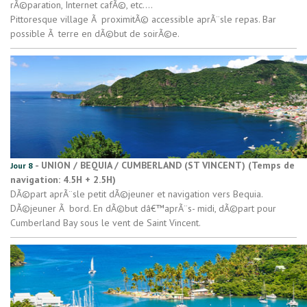
rÃ©paration, Internet cafÃ©, etc....
Pittoresque village Ã proximitÃ© accessible aprÃ¨sle repas. Bar
possible Ã terre en dÃ©but de soirÃ©e.
- UNION / BEQUIA / CUMBERLAND (ST VINCENT) (Temps de
Jour 8
navigation: 4.5H + 2.5H)
DÃ©part aprÃ¨sle petit dÃ©jeuner et navigation vers Bequia.
DÃ©jeuner Ã bord. En dÃ©but dâ€™aprÃ¨s- midi, dÃ©part pour
Cumberland Bay sous le vent de Saint Vincent.