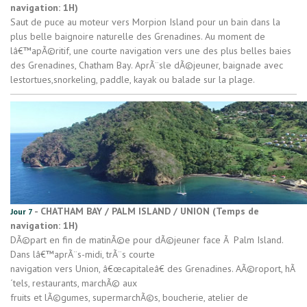
navigation: 1H)
Saut de puce au moteur vers Morpion Island pour un bain dans la
plus belle baignoire naturelle des Grenadines. Au moment de
lâ€™apÃ©ritif, une courte navigation vers une des plus belles baies
des Grenadines, Chatham Bay. AprÃ¨sle dÃ©jeuner, baignade avec
lestortues,snorkeling, paddle, kayak ou balade sur la plage.
- CHATHAM BAY / PALM ISLAND / UNION (Temps de
Jour 7
navigation: 1H)
DÃ©part en fin de matinÃ©e pour dÃ©jeuner face Ã Palm Island.
Dans lâ€™aprÃ¨s-midi, trÃ¨s courte
navigation vers Union, â€œcapitaleâ€ des Grenadines. AÃ©roport, hÃ
´tels, restaurants, marchÃ© aux
fruits et lÃ©gumes, supermarchÃ©s, boucherie, atelier de