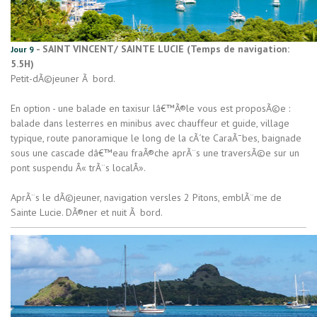
- SAINT VINCENT/ SAINTE LUCIE (Temps de navigation:
Jour 9
5.5H)
Petit-dÃ©jeuner Ã bord.
En option - une balade en taxisur lâ€™Ã®le vous est proposÃ©e :
balade dans lesterres en minibus avec chauffeur et guide, village
typique, route panoramique le long de la cÃ´te CaraÃ¯bes, baignade
sous une cascade dâ€™eau fraÃ®che aprÃ¨s une traversÃ©e sur un
pont suspendu Â« trÃ¨s localÂ».
AprÃ¨s le dÃ©jeuner, navigation versles 2 Pitons, emblÃ¨me de
Sainte Lucie. DÃ®ner et nuit Ã bord.