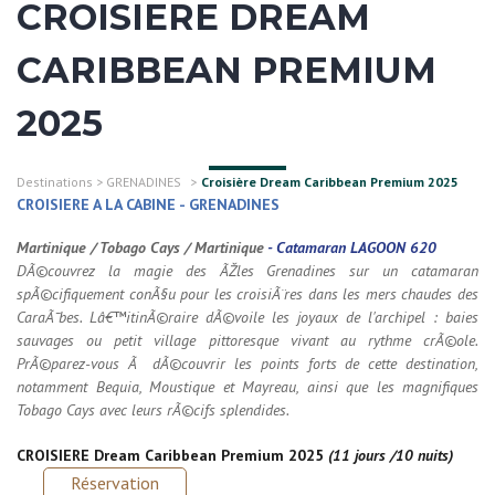
CROISIERE DREAM
CARIBBEAN PREMIUM
2025
Destinations
>
GRENADINES
>
Croisière Dream Caribbean Premium 2025
CROISIERE A LA CABINE - GRENADINES
Martinique / Tobago Cays / Martinique
-
Catamaran LAGOON 620
DÃ©couvrez la magie des ÃŽles Grenadines sur un catamaran
spÃ©cifiquement conÃ§u pour les croisiÃ¨res dans les mers chaudes des
CaraÃ¯bes. Lâ€™itinÃ©raire dÃ©voile les joyaux de l'archipel : baies
sauvages ou petit village pittoresque vivant au rythme crÃ©ole.
PrÃ©parez-vous Ã dÃ©couvrir les points forts de cette destination,
notamment Bequia, Moustique et Mayreau, ainsi que les magnifiques
Tobago Cays avec leurs rÃ©cifs splendides.
CROISIERE Dream Caribbean Premium 2025
(11 jours /10 nuits)
Réservation