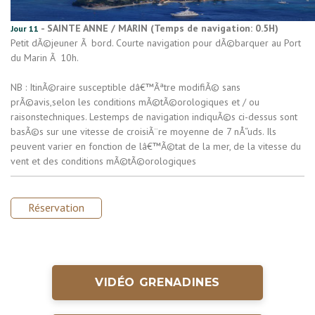
- SAINTE ANNE / MARIN (Temps de navigation: 0.5H)
Jour 11
Petit dÃ©jeuner Ã bord. Courte navigation pour dÃ©barquer au Port
du Marin Ã 10h.
NB : ItinÃ©raire susceptible dâ€™Ãªtre modifiÃ© sans
prÃ©avis,selon les conditions mÃ©tÃ©orologiques et / ou
raisonstechniques. Lestemps de navigation indiquÃ©s ci-dessus sont
basÃ©s sur une vitesse de croisiÃ¨re moyenne de 7 nÅ“uds. Ils
peuvent varier en fonction de lâ€™Ã©tat de la mer, de la vitesse du
vent et des conditions mÃ©tÃ©orologiques
Réservation
VIDÉO GRENADINES