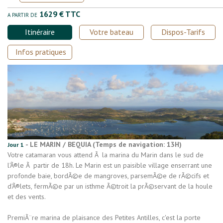
1629 € TTC
A PARTIR DE
Itinéraire
Votre bateau
Dispos-Tarifs
Infos pratiques
- LE MARIN / BEQUIA (Temps de navigation: 13H)
Jour 1
Votre catamaran vous attend Ã la marina du Marin dans le sud de
l'Ã®le Ã partir de 18h. Le Marin est un paisible village enserrant une
profonde baie, bordÃ©e de mangroves, parsemÃ©e de rÃ©cifs et
d'Ã®lets, fermÃ©e par un isthme Ã©troit la prÃ©servant de la houle
et des vents.
PremiÃ¨re marina de plaisance des Petites Antilles, c'est la porte