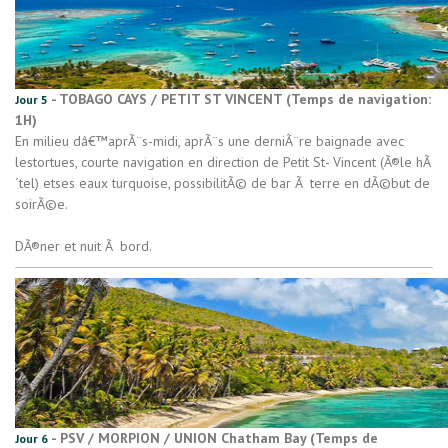
- TOBAGO CAYS / PETIT ST VINCENT (Temps de navigation:
Jour 5
1H)
En milieu dâ€™aprÃ¨s-midi, aprÃ¨s une derniÃ¨re baignade avec
lestortues, courte navigation en direction de Petit St- Vincent (Ã®le hÃ
´tel) etses eaux turquoise, possibilitÃ© de bar Ã terre en dÃ©but de
soirÃ©e.
DÃ®ner et nuit Ã bord.
- PSV / MORPION / UNION Chatham Bay (Temps de
Jour 6