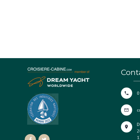
Cont
0
c
D
2
1