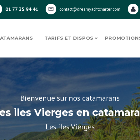
01 77 35 94 41
contact@dreamyachtcharter.com
CATAMARANS
TARIFS ET DISPOS
PROMOTION
Bienvenue sur nos catamarans
es iles Vierges en catamar
Les iles Vierges