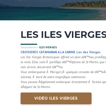
LES ILES VIERGE
Destinations
>
ILES VIERGES
CROISIERES CATAMARAN A LA CABINE Les iles Vierges
Les Iles Vierges Britanniques offrent un plan dâ€™eau protÃ©
la voile. Elles sont Ã portÃ©e dâ€™Ã©trave de St Martin, que 
vols directs desservant lâ€™ile.
Vous embarquerez Ã Marigot (Ã quelques minutes de lâ€™aÃ©r
Juliana), Ã bord de notre magnifique catamaran.
Vous pouvez Ã©galement embarquer directement Ã Tortola aprÃ
dÃ©part de St-Martin.
VIDÉO ILES VIERGES