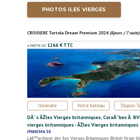
PHOTOS ILES VIERGES
CROISIERE Tortola Dream Premium 2024
(8jours / 7 nuits)
1266 € TTC
A PARTIR DE
Itinéraire
Votre bateau
Dispos-Ta
DÃ¨s ÃŽles Vierges britanniques, CaraÃ¯bes Ã BVI,
vierges britanniques - ÃŽles Vierges britanniques
IPANEMA 58
Lâ€™archipel des Iles Vierges Britanniques (British Virgin I