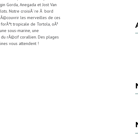
rgin Gorda, Anegada et Jost Van
ots. Notre croisiÃ¨re Ã bord
©couvrir les merveilles de ces
forÃªt tropicale de Tortola, oÃ¹
aune sous-marine, une
du rÃ©cif corallien. Des plages
ines vous attendent !