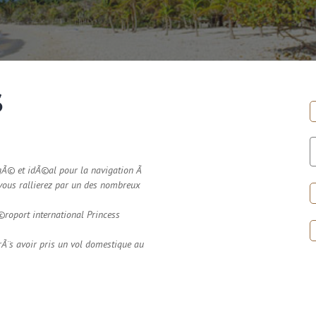
S
gÃ© et idÃ©al pour la navigation Ã
vous rallierez par un des nombreux
oport international Princess
¨s avoir pris un vol domestique au