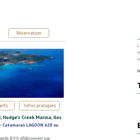
Réservation
L
e
a
N
rifs
Infos pratiques
 Hodge's Creek Marina, Iles
-
Catamaran LAGOON 620 ou
slands B.V.I) dÃ©couvert par