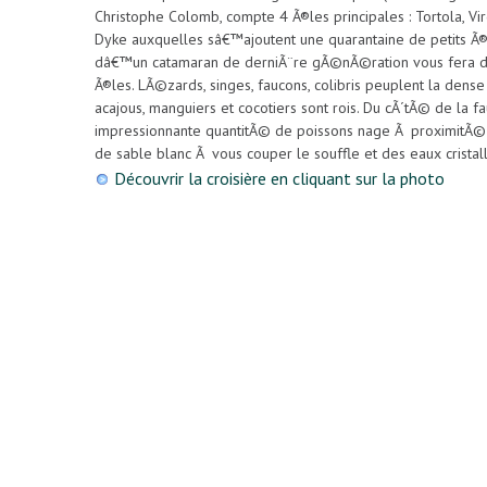
Christophe Colomb, compte 4 Ã®les principales : Tortola, Vi
Dyke auxquelles sâ€™ajoutent une quarantaine de petits Ã®l
dâ€™un catamaran de derniÃ¨re gÃ©nÃ©ration vous fera dÃ
Ã®les. LÃ©zards, singes, faucons, colibris peuplent la dense 
acajous, manguiers et cocotiers sont rois. Du cÃ´tÃ© de la f
impressionnante quantitÃ© de poissons nage Ã proximitÃ© 
de sable blanc Ã vous couper le souffle et des eaux cristall
Découvrir la croisière en cliquant sur la photo