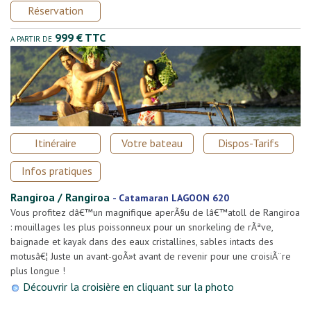
Réservation
999 € TTC
A PARTIR DE
Itinéraire
Votre bateau
Dispos-Tarifs
Infos pratiques
Rangiroa / Rangiroa
-
Catamaran LAGOON 620
Vous profitez dâ€™un magnifique aperÃ§u de lâ€™atoll de Rangiroa
: mouillages les plus poissonneux pour un snorkeling de rÃªve,
baignade et kayak dans des eaux cristallines, sables intacts des
motusâ€¦ Juste un avant-goÃ»t avant de revenir pour une croisiÃ¨re
plus longue !
Découvrir la croisière en cliquant sur la photo