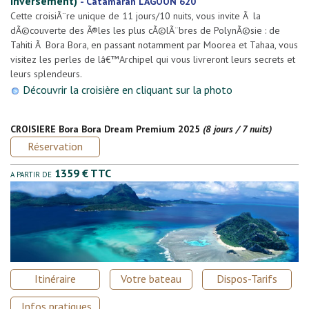
inversement)
-
Catamaran LAGOON 620
Cette croisiÃ¨re unique de 11 jours/10 nuits, vous invite Ã la
dÃ©couverte des Ã®les les plus cÃ©lÃ¨bres de PolynÃ©sie : de
Tahiti Ã Bora Bora, en passant notamment par Moorea et Tahaa, vous
visitez les perles de lâ€™Archipel qui vous livreront leurs secrets et
leurs splendeurs.
Découvrir la croisière en cliquant sur la photo
CROISIERE Bora Bora Dream Premium 2025
(8 jours / 7 nuits)
Réservation
1359 € TTC
A PARTIR DE
Itinéraire
Votre bateau
Dispos-Tarifs
Infos pratiques