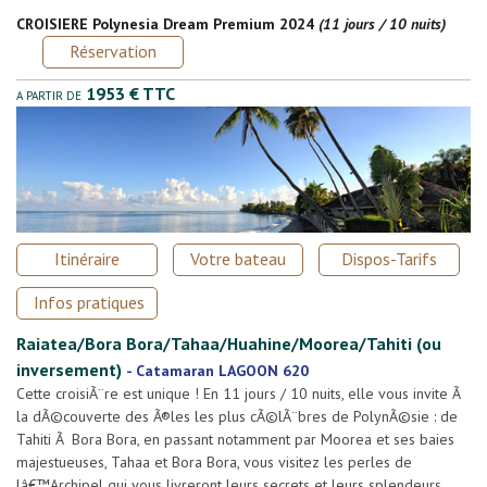
CROISIERE Polynesia Dream Premium 2024
(11 jours / 10 nuits)
Réservation
1953 € TTC
A PARTIR DE
Itinéraire
Votre bateau
Dispos-Tarifs
Infos pratiques
Raiatea/Bora Bora/Tahaa/Huahine/Moorea/Tahiti (ou
inversement)
-
Catamaran LAGOON 620
Cette croisiÃ¨re est unique ! En 11 jours / 10 nuits, elle vous invite Ã
la dÃ©couverte des Ã®les les plus cÃ©lÃ¨bres de PolynÃ©sie : de
Tahiti Ã Bora Bora, en passant notamment par Moorea et ses baies
majestueuses, Tahaa et Bora Bora, vous visitez les perles de
lâ€™Archipel qui vous livreront leurs secrets et leurs splendeurs.