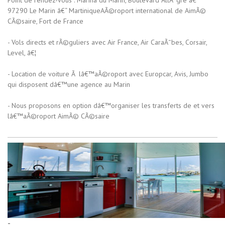
Point de rendez-vous : Marina du Marin, Boulevard AllÃ¨gre â€“
97290 Le Marin â€“ MartiniqueAÃ©roport international de AimÃ©
CÃ©saire, Fort de France
- Vols directs et rÃ©guliers avec Air France, Air CaraÃ¯bes, Corsair,
Level, â€¦
- Location de voiture Ã lâ€™aÃ©roport avec Europcar, Avis, Jumbo
qui disposent dâ€™une agence au Marin
- Nous proposons en option dâ€™organiser les transferts de et vers
lâ€™aÃ©roport AimÃ© CÃ©saire
-