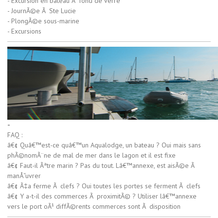
- Excursion en bateau Ã fond de verre
- JournÃ©e Ã Ste Lucie
- PlongÃ©e sous-marine
- Excursions
-
FAQ :
â€¢ Quâ€™est-ce quâ€™un Aqualodge, un bateau ? Oui mais sans
phÃ©nomÃ¨ne de mal de mer dans le lagon et il est fixe
â€¢ Faut-il Ãªtre marin ? Pas du tout. Lâ€™annexe, est aisÃ©e Ã
manÅ“uvrer
â€¢ Ã‡a ferme Ã clefs ? Oui toutes les portes se ferment Ã clefs
â€¢ Y a-t-il des commerces Ã proximitÃ© ? Utiliser lâ€™annexe
vers le port oÃ¹ diffÃ©rents commerces sont Ã disposition