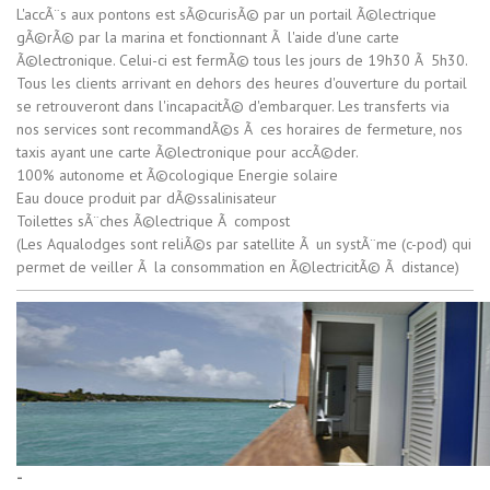
L'accÃ¨s aux pontons est sÃ©curisÃ© par un portail Ã©lectrique
gÃ©rÃ© par la marina et fonctionnant Ã l'aide d'une carte
Ã©lectronique. Celui-ci est fermÃ© tous les jours de 19h30 Ã 5h30.
Tous les clients arrivant en dehors des heures d'ouverture du portail
se retrouveront dans l'incapacitÃ© d'embarquer. Les transferts via
nos services sont recommandÃ©s Ã ces horaires de fermeture, nos
taxis ayant une carte Ã©lectronique pour accÃ©der.
100% autonome et Ã©cologique Energie solaire
Eau douce produit par dÃ©ssalinisateur
Toilettes sÃ¨ches Ã©lectrique Ã compost
(Les Aqualodges sont reliÃ©s par satellite Ã un systÃ¨me (c-pod) qui
permet de veiller Ã la consommation en Ã©lectricitÃ© Ã distance)
-