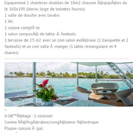
Equipement 2 chambres doubles de 10m2 chacune Ã©quipÃ©es de
lit 160x190 (literie, linge de toilettes fournis)
1 salle de douche avec lavabo
1 Wc
1 cuisine complÃ¨te
1 salon composÃ© de table & fauteuils
1 terrasse de 25 m2 avec un coin salon extÃ©rieur (1 banquette et 2
fauteuils) et un coin salle Ã manger (1 table rectangulaire et 4
chaises)
-
A lâ€™Ã©tage : 1 solarium
Cuisine RÃ©frigÃ©rateur/congÃ©lateur Ã©lectrique
Plaque cuisson Ã gaz