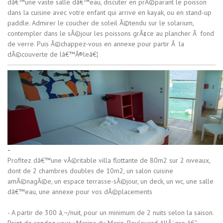
dâ€™une vaste salle dâ€™eau, discuter en prÃ©parant le poisson
dans la cuisine avec votre enfant qui arrive en kayak, ou en stand-up
paddle. Admirer le coucher de soleil Ã©tendu sur le solarium,
contempler dans le sÃ©jour les poissons grÃ¢ce au plancher Ã fond
de verre. Puis Ã©chappez-vous en annexe pour partir Ã la
dÃ©couverte de lâ€™Ã®leâ€¦
-
Profitez dâ€™une vÃ©ritable villa flottante de 80m2 sur 2 niveaux,
dont de 2 chambres doubles de 10m2, un salon cuisine
amÃ©nagÃ©e, un espace terrasse-sÃ©jour, un deck, un wc, une salle
dâ€™eau, une annexe pour vos dÃ©placements
- A partir de 300 â‚¬/nuit, pour un minimum de 2 nuits selon la saison.