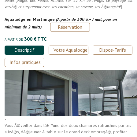
belles plages des Petites Antilles sur 22 km de rivage. Le paysage est
variÃ© et surprenant avec ses cocotiers, sa savane, ses Ã©tangsâ€¦
Aqualodge en Martinique
(A partir de 300 â‚¬ / nuit, pour un
Réservation
minimum de 2 nuits)
300 € TTC
A PARTIR DE
Descriptif
Votre Aqualodge
Dispos-Tarifs
Infos pratiques
-
Vous Ã©veiller dans lâ€™une des deux chambres rafraichies par les
alizÃ©s, dÃ©jeuner Ã table sur le grand deck ombragÃ©, profiter