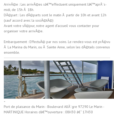
ArrivÃ©e : Les arrivÃ©es sâ€™effectuent uniquement lâ€™aprÃ¨s-
midi, de 15h Ã 18h.
DÃ©part : Les dÃ©parts sont le matin Ã partir de 10h et avant 12h
(sauf accord avec la sociÃ©tÃ©)
Avant votre sÃ©jour, notre agent d'accueil vous contacter pour
organiser votre arrivÃ©e.
Embarquement : EffectuÃ© par nos soins. Le rendez-vous est prÃ©vu
Ã La Marina du Marin, ou Ã Sainte Anne, selon les dÃ©tails convenus
ensemble.
-
Port de plaisance du Marin - Boulevard AllÃ¨gre 97290 Le Marin -
MARTINIQUE Horaires dâ€™ouverture : 08H30 â€“ 17H30