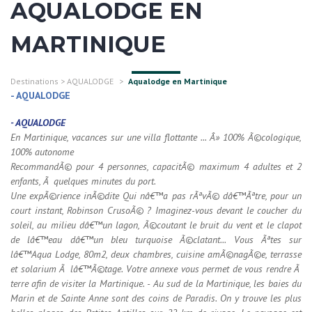
AQUALODGE EN
MARTINIQUE
Destinations
>
AQUALODGE
>
Aqualodge en Martinique
- AQUALODGE
-
AQUALODGE
En Martinique, vacances sur une villa flottante ... Â» 100% Ã©cologique,
100% autonome
RecommandÃ© pour 4 personnes, capacitÃ© maximum 4 adultes et 2
enfants, Ã quelques minutes du port.
Une expÃ©rience inÃ©dite Qui nâ€™a pas rÃªvÃ© dâ€™Ãªtre, pour un
court instant, Robinson CrusoÃ© ? Imaginez-vous devant le coucher du
soleil, au milieu dâ€™un lagon, Ã©coutant le bruit du vent et le clapot
de lâ€™eau dâ€™un bleu turquoise Ã©clatant... Vous Ãªtes sur
lâ€™Aqua Lodge, 80m2, deux chambres, cuisine amÃ©nagÃ©e, terrasse
et solarium Ã lâ€™Ã©tage. Votre annexe vous permet de vous rendre Ã
terre afin de visiter la Martinique. - Au sud de la Martinique, les baies du
Marin et de Sainte Anne sont des coins de Paradis. On y trouve les plus